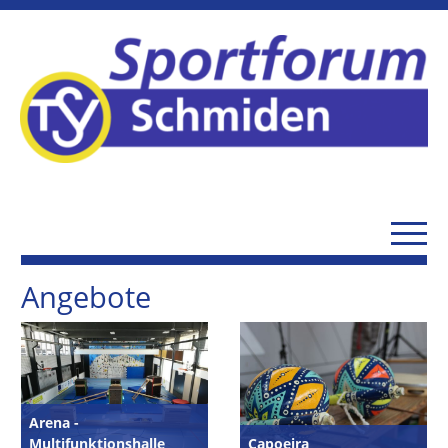
Angebote
Arena -
Multifunktionshalle
Capoeira